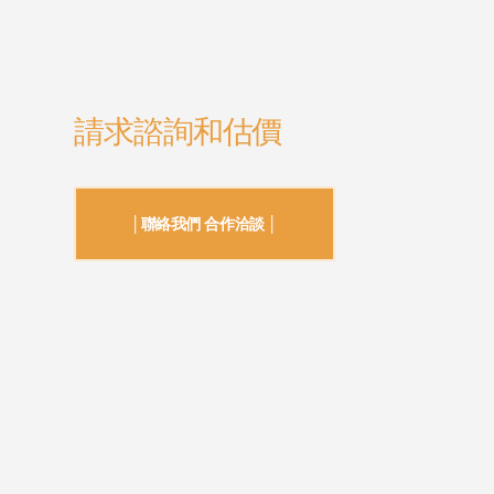
請求諮詢和估價
│聯絡我們 合作洽談 │