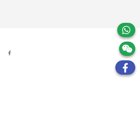
地址:
九龍觀塘開源道72號溢財中心12樓6室